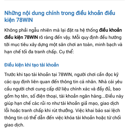
Những nội dung chính trong điều khoản điều
kiện 78WIN
Không phải ngẫu nhiên mà lại đặt ra hệ thống
điều khoản
điều kiện 78WIN
rõ ràng đến vậy. Mỗi quy định đều hướng
tới mục tiêu xây dựng một sân chơi an toàn, minh bạch và
hạn chế tối đa tranh chấp. Cụ thể:
Điều kiện khi tạo tài khoản
Trước khi tạo tài khoản tại 78WIN, người chơi cần đọc kỹ
các quy định liên quan đến thông tin cá nhân. Nhà cái yêu
cầu người chơi cung cấp dữ liệu chính xác và đầy đủ, bao
gồm họ tên, số điện thoại, tài khoản ngân hàng…Điều này
giúp hạn chế các rủi ro như tài khoản giả mạo, giao dịch
lỗi hoặc tranh chấp khi rút thưởng. Việc khai báo sai lệch
thông tin có thể dẫn đến việc khóa tài khoản hoặc từ chối
giao dịch.