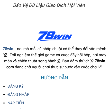
Bảo Vệ Dữ Liệu Giao Dịch Hội Viên
78win
– nơi mà mỗi cú nhấp chuột có thể thay đổi vận mệnh
🏆. Trải nghiệm thế giới game cá cược đầy hồi hộp, nơi may
mắn và chiến thuật song hành💰. Bạn dám thử chứ?
78win
com
đang chờ người chơi thực sự bước vào cuộc chơi!🎉
HƯỚNG DẪN
ĐĂNG KÝ
ĐĂNG NHẬP
NẠP TIỀN