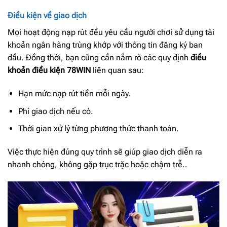
Điều kiện về giao dịch
Mọi hoạt động nạp rút đều yêu cầu người chơi sử dụng tài
khoản ngân hàng trùng khớp với thông tin đăng ký ban
đầu. Đồng thời, bạn cũng cần nắm rõ các quy định
điều
khoản điều kiện 78WIN
liên quan sau:
Hạn mức nạp rút tiền mỗi ngày.
Phí giao dịch nếu có.
Thời gian xử lý từng phương thức thanh toán.
Việc thực hiện đúng quy trình sẽ giúp giao dịch diễn ra
nhanh chóng, không gặp trục trặc hoặc chậm trễ..