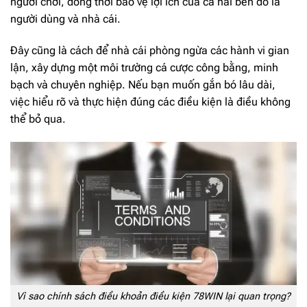
người chơi, đồng thời bảo vệ lợi ích của cả hai bên đó là
người dùng và nhà cái.
Đây cũng là cách để nhà cái phòng ngừa các hành vi gian
lận, xây dựng một môi trường cá cược công bằng, minh
bạch và chuyên nghiệp. Nếu bạn muốn gắn bó lâu dài,
việc hiểu rõ và thực hiện đúng các điều kiện là điều không
thể bỏ qua.
Vì sao chính sách điều khoản điều kiện 78WIN lại quan trọng?