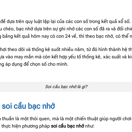
ô đề dựa trên quy luật lặp lại của các con số trong kết quả xổ s
 chéo, bạc nhớ dựa trên sự ghi nhớ các con số đã ra và đối chi
 bảng kết quả hôm nay có con 24 về, thì theo bạc nhớ, có thể 
ơi theo dõi và thống kê suốt nhiều năm, từ đó hình thành hệ th
a vào may mắn mà còn kết hợp yếu tố thống kê, xác suất và ki
ưởng áp dụng để chọn số cho mình.
Soi cầu bạc nhớ là gì?
i soi cầu bạc nhớ
huần là một thói quen, mà là một chiến thuật giúp người chơi g
ạn thực hiện phương pháp
soi cầu bạc nhớ
như: