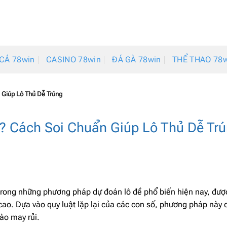
CÁ 78win
CASINO 78win
ĐÁ GÀ 78win
THỂ THAO 78
 Giúp Lô Thủ Dễ Trúng
? Cách Soi Chuẩn Giúp Lô Thủ Dễ Tr
 trong những phương pháp dự đoán lô đề phổ biến hiện nay, đượ
 cao. Dựa vào quy luật lặp lại của các con số, phương pháp này 
ào may rủi.