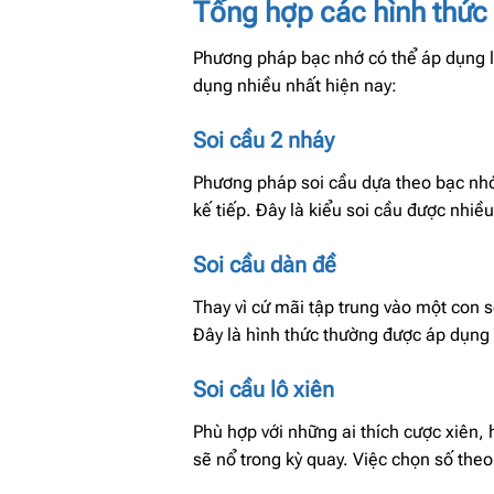
Tổng hợp các hình thức 
Phương pháp bạc nhớ có thể áp dụng l
dụng nhiều nhất hiện nay:
Soi cầu 2 nháy
Phương pháp soi cầu dựa theo bạc nhớ 
kế tiếp. Đây là kiểu soi cầu được nhiề
Soi cầu dàn đề
Thay vì cứ mãi tập trung vào một con 
Đây là hình thức thường được áp dụng 
Soi cầu lô xiên
Phù hợp với những ai thích cược xiên, 
sẽ nổ trong kỳ quay. Việc chọn số the