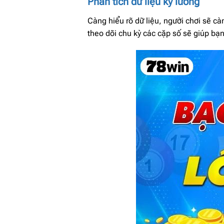
Phân tích dữ liệu kỹ lưỡng
Càng hiểu rõ dữ liệu, người chơi sẽ càn
theo dõi chu kỳ các cặp số sẽ giúp bạ