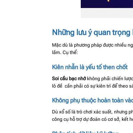
Những lưu ý quan trọng 
Mặc dù là phương pháp được nhiều ng
lầm. Cụ thể:
Kiên nhẫn là yếu tố then chốt
Soi cầu bạc nhớ
không phải chiến lược 
lô đề cần phải có sự kiên trì để theo s
Không phụ thuộc hoàn toàn v
Dù xổ số là trò chơi xác suất, nhưng
công cụ hỗ trợ dự đoán có cơ sở, kết h