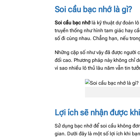
Soi cầu bạc nhớ là gì?
Soi cầu bạc nhớ
là kỹ thuật dự đoán l
truyền thống như hình tam giác hay cầu
số đi cùng nhau. Chẳng hạn, nếu trong
Những cặp số như vậy đã được người ch
đối cao. Phương pháp này không chỉ dự
vì sao nhiều lô thủ lâu năm vẫn tin t
Lợi ích sẽ nhận được kh
Sử dụng bạc nhớ để soi cầu không đơn t
gian. Dưới đây là một số lợi ích khi b