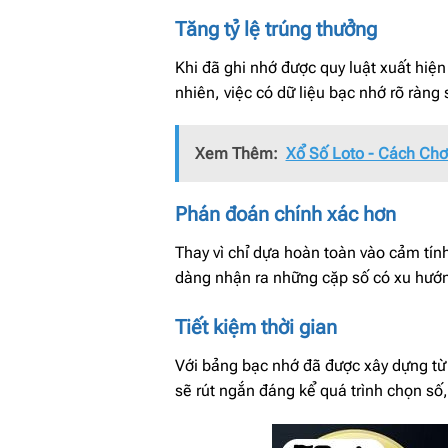
Tăng tỷ lệ trúng thưởng
Khi đã ghi nhớ được quy luật xuất hiện
nhiên, việc có dữ liệu bạc nhớ rõ ràng
Xem Thêm:
Xổ Số Loto - Cách Chơ
Phán đoán chính xác hơn
Thay vì chỉ dựa hoàn toàn vào cảm tính
dàng nhận ra những cặp số có xu hướng 
Tiết kiệm thời gian
Với bảng bạc nhớ đã được xây dựng từ 
sẽ rút ngắn đáng kể quá trình chọn số,